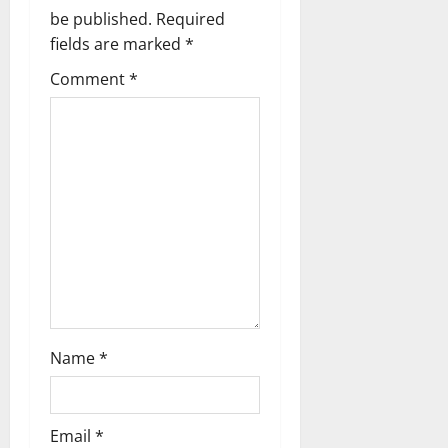
be published.
Required
i
fields are marked
*
g
Comment
*
a
t
i
o
n
Name
*
Email
*