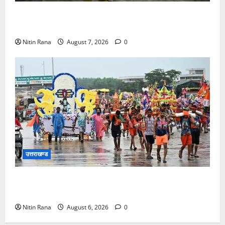
मुख्य विकास अधिकारी ने किया विकास भवन स्थित शौचालयों
की साफ-सफाई व्यवस्थाओं का निरीक्षण
Nitin Rana
August 7, 2026
0
उत्तराखण्ड
कांवड़ मेले के आठवें दिन 39 लाख 15 हजार शिवभक्त पवित्र
गंगाजल लेकर अपने गंतव्य की ओर हुए रवाना
Nitin Rana
August 6, 2026
0