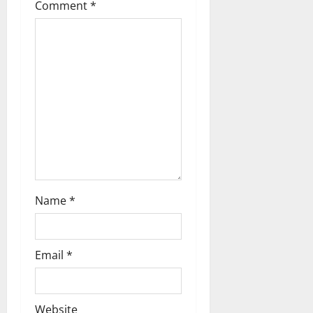
Comment
*
a
t
i
o
n
Name
*
Email
*
Website