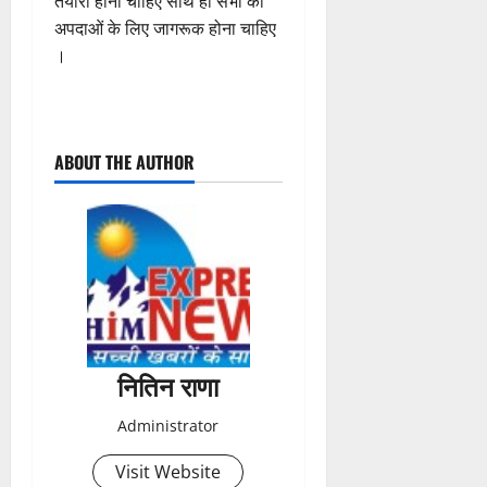
तैयारी होनी चाहिए साथ ही सभी को
अपदाओं के लिए जागरूक होना चाहिए
।
P
ABOUT THE AUTHOR
o
s
t
n
a
नितिन राणा
v
Administrator
i
Visit Website