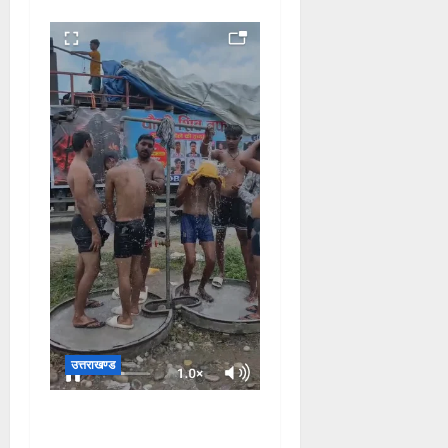
उत्तराखण्ड
दक्षदीप, गौरी शंकर से लेकर बैरागी
कैंप व लालजीवाला तक कांवड़ियों