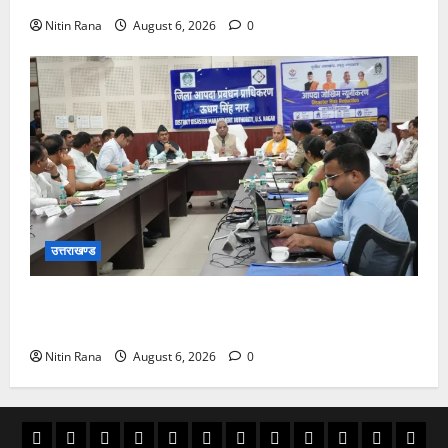
Nitin Rana
August 6, 2026
0
उत्तराखण्ड
आपदा प्रबंधन में पूर्व तैयारी और प्रशिक्षण है सबसे बड़ी
ताकत:मदन कौशिक
Nitin Rana
August 6, 2026
0
अल्मोड़ा
उत्तराखण्ड
उधम
काशीपुर
चमोली
चम्पावत
टिहरी
देहरादून
पिथौरागढ़
पौड़ी
बागेश्वर
रूद्रपु