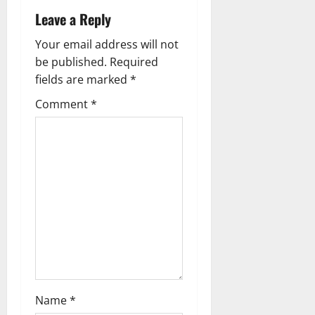
i
Leave a Reply
g
Your email address will not
be published.
Required
a
fields are marked
*
t
Comment
*
i
o
n
Name
*