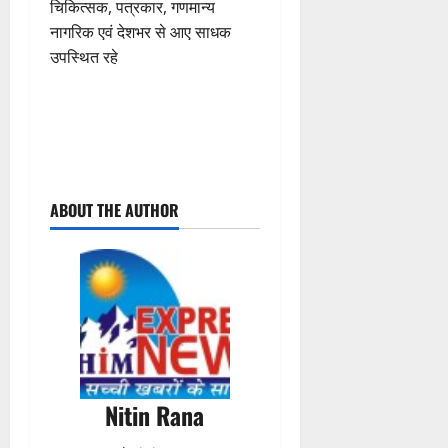
चिकित्सक, पत्रकार, गणमान्य
नागरिक एवं देशभर से आए साधक
उपस्थित रहे
P
ABOUT THE AUTHOR
o
s
t
n
a
Nitin Rana
v