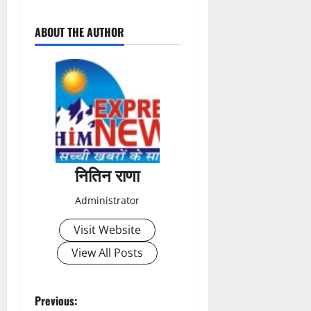
P
ABOUT THE AUTHOR
o
s
t
n
a
नितिन राणा
v
Administrator
i
Visit Website
g
View All Posts
a
t
P
Previous: