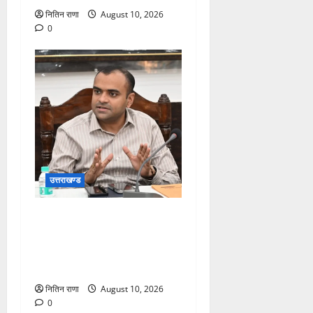
नितिन राणा
August 10, 2026
0
उत्तराखण्ड
जनपद हो रहे भारी वर्षा के दृष्टिगत
जिलाधिकारी ने डाक कांवड़ियों एवं
श्रद्धालुओं से गंगा घाटों पर
सतर्कता बरतने की गयी अपील
नितिन राणा
August 10, 2026
0