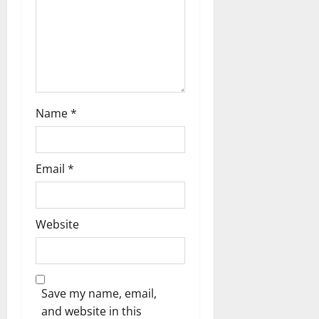
i
o
n
Name
*
Email
*
Website
Save my name, email,
and website in this