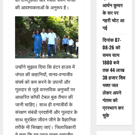
आर्यन कुमार
की आवश्यकताओं के अनुरूप है।
के सर पर
गहरी चोट आ
गई
दिनांक 07-
08-26 को
समय साय
1800 बजे
उन्होंने सुझाव दिया कि हंटर हाउस में
तक 44 लाख
जंगल की कहानियों, मानव-वन्यजीव
38 हजार शिव
संघर्ष को कम करने के उपायों और
भक्त जल
गुलदार से जुड़े वास्तविक अनुभवों पर
लेकर अपने
आधारित कॉफी टेबल बुक तैयार की
गंतव्य को
जानी चाहिए। साथ ही वन्यजीवों के
प्रस्थान कर
संरक्षण संबंधी प्रदर्शनी और गुलदार के
चुके
साथ सुरक्षित जीवन जीने के वैज्ञानिक
तरीके भी सिखाए जाएं। जिलाधिकारी
ने कहा कि यह पहल मानव-वन्यजीव