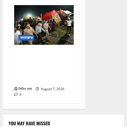
उत्तराखण्ड
जिलाधिकारी एवं वरिष्ठ पुलिस
अधीक्षक डाक कांवड़ की
व्यवस्थाओं एवं सुरक्षा का जायजा
लेने बैरागी कैंप पार्किंग स्थल जीरो
ग्राउंड पर देर रात्रि पहुंचे
नितिन राणा
August 7, 2026
0
YOU MAY HAVE MISSED