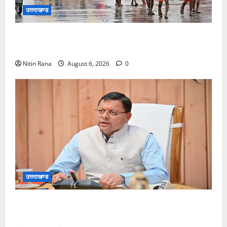
उत्तराखण्ड
कांवड़ मेले के आठवें दिन 39 लाख 15 हजार शिवभक्त पवित्र
गंगाजल लेकर अपने गंतव्य की ओर हुए रवाना
Nitin Rana
August 6, 2026
0
उत्तराखण्ड
मुख्यमंत्री ने प्रदान की विभिन्न विकास योजनाओं एवं निर्माण
कार्यों के लिए ₹1967 करोड़ की वित्तीय स्वीकृति