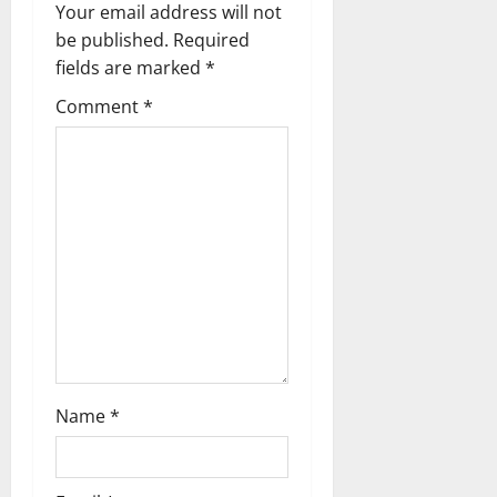
i
Your email address will not
g
be published.
Required
fields are marked
*
a
Comment
*
t
i
o
n
Name
*