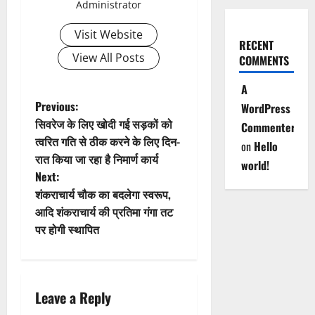
Administrator
i
Visit Website
g
RECENT
View All Posts
COMMENTS
a
A
t
P
Previous:
WordPress
सिवरेज के लिए खोदी गई सड़कों को
Commenter
i
o
त्वरित गति से ठीक करने के लिए दिन-
on
Hello
रात किया जा रहा है निमार्ण कार्य
o
s
world!
Next:
n
t
शंकराचार्य चौक का बदलेगा स्वरूप,
आदि शंकराचार्य की प्रतिमा गंगा तट
n
पर होगी स्थापित
a
v
Leave a Reply