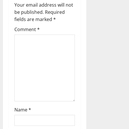
i
Your email address will not
g
be published.
Required
fields are marked
*
a
Comment
*
t
i
o
n
Name
*