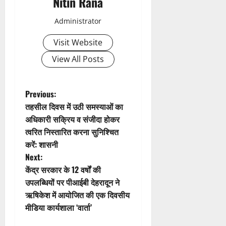
Nitin Rana
v
Administrator
i
Visit Website
g
View All Posts
a
t
P
Previous:
तहसील दिवस में उठी समस्याओं का
i
o
अधिकारी सक्रिय व संजीदा होकर
त्वरित निस्तारित करना सुनिश्चित
o
s
करें: शासनी
n
t
Next:
केंद्र सरकार के 12 वर्षों की
n
उपलब्धियों पर पीआईबी देहरादून ने
ऋषिकेश में आयोजित की एक दिवसीय
a
मीडिया कार्यशाला ‘वार्ता’
v