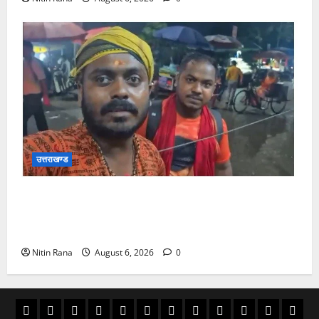
उत्तराखण्ड
आसाम से आए शिवभक्त ने उत्तराखंड पुलिस की कार्यशैली की
जमकर सराहना व पुलिसकर्मियों के सहयोगात्मक व्यवहार की
खुलकर प्रशंसा
Nitin Rana
August 6, 2026
0
अल्मोड़ा
उत्तराखण्ड
उधम
काशीपुर
चमोली
चम्पावत
टिहरी
देहरादून
पिथौरागढ़
पौड़ी
बागेश्वर
रूद्रपु