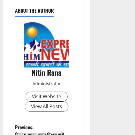
P
ABOUT THE AUTHOR
o
s
t
n
a
Nitin Rana
v
Administrator
i
Visit Website
g
View All Posts
a
t
P
Previous:
सिल्ला बामण ग्राम स्थित श्री