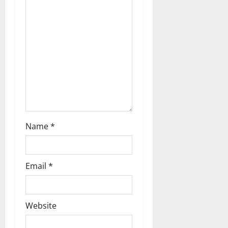
o
n
Name
*
Email
*
Website