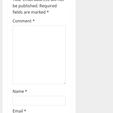
g
be published.
Required
fields are marked
*
a
Comment
*
t
i
o
n
Name
*
Email
*