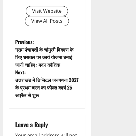
i
Visit Website
g
View All Posts
a
t
P
Previous:
ग्राम पंचायतों के चौमुखी विकास के
i
o
लिए धरातल पर कार्य योजना बनाई
जानी चाहिए : मदन कौशिक
o
s
Next:
n
t
उत्तराखंड में डिजिटल जनगणना 2027
के प्रथम चरण का फील्ड कार्य 25
n
अप्रैल से शुरू
a
v
Leave a Reply
i
Your email address will not