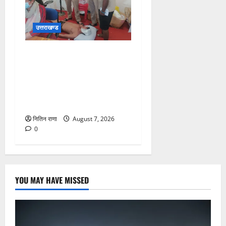
उत्तराखण्ड
संजय पुल के पास सीढ़ियों से
फिसलने की वजह से ग्राम
अलीपुर शामली उत्तर प्रदेश
निवासी आर्यन कुमार के सर पर
गहरी चोट आ गई
नितिन राणा
August 7, 2026
0
YOU MAY HAVE MISSED