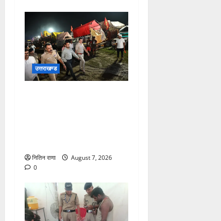
उत्तराखण्ड
जिलाधिकारी एवं वरिष्ठ पुलिस
अधीक्षक डाक कांवड़ की
व्यवस्थाओं एवं सुरक्षा का जायजा
लेने बैरागी कैंप पार्किंग स्थल जीरो
ग्राउंड पर देर रात्रि पहुंचे
नितिन राणा
August 7, 2026
0