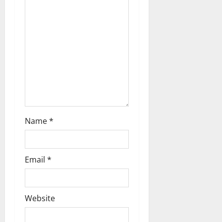
i
o
n
Name
*
Email
*
Website