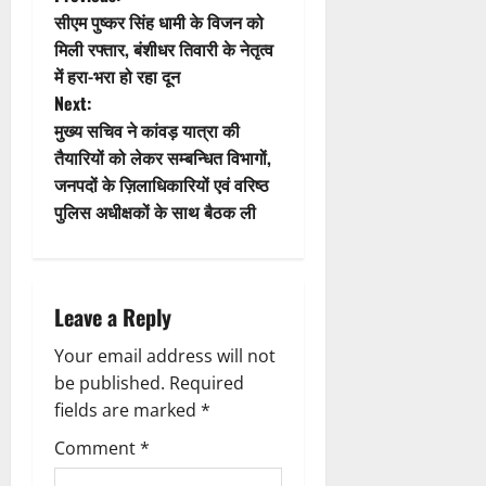
t
P
सीएम पुष्कर सिंह धामी के विजन को
i
o
मिली रफ्तार, बंशीधर तिवारी के नेतृत्व
में हरा-भरा हो रहा दून
o
s
Next:
n
t
मुख्य सचिव ने कांवड़ यात्रा की
तैयारियों को लेकर सम्बन्धित विभागों,
n
जनपदों के ज़िलाधिकारियों एवं वरिष्ठ
पुलिस अधीक्षकों के साथ बैठक ली
a
v
i
Leave a Reply
g
Your email address will not
be published.
Required
a
fields are marked
*
t
Comment
*