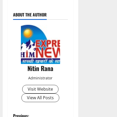
P
ABOUT THE AUTHOR
o
s
t
n
a
Nitin Rana
v
Administrator
i
Visit Website
g
View All Posts
a
Previous: