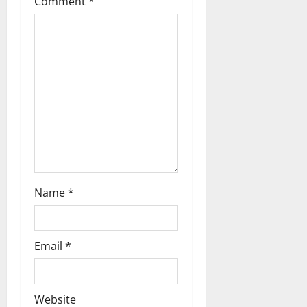
Comment
*
t
i
o
n
Name
*
Email
*
Website