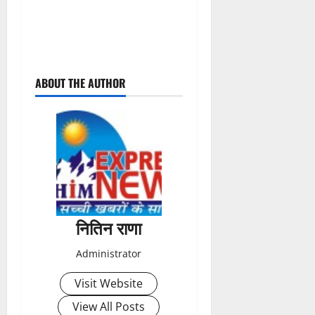
P
ABOUT THE AUTHOR
o
s
t
n
a
नितिन राणा
v
Administrator
i
Visit Website
g
View All Posts