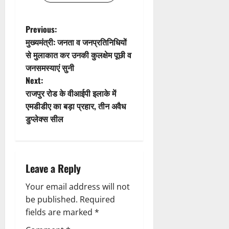
a
t
P
Previous:
मुख्यमंत्री: जनता व जनप्रतिनिधियों
i
o
से मुलाकात कर उनकी कुलक्षेम पूछी व
जनसमस्याएं सुनी
o
s
Next:
n
t
राजपुर रोड के वीआईपी इलाके में
एमडीडीए का बड़ा प्रहार, तीन अवैध
n
डुप्लेक्स सील
a
v
Leave a Reply
i
Your email address will not
g
be published.
Required
fields are marked
*
a