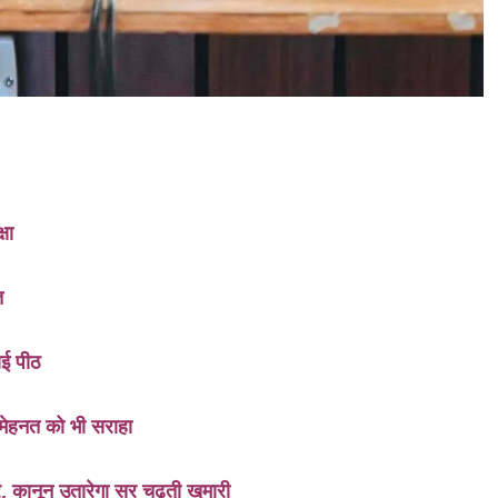
षा
त
ाई पीठ
मेहनत को भी सराहा
 कानून उतारेगा सर चढ़ती खुमारी