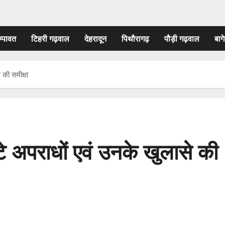
म्पावत
टिहरी गढ़वाल
देहरादून
पिथौरागढ़
पौड़ी गढ़वाल
बागे
 की समीक्षा
घटे अपराधों एवं उनके खुलासे की