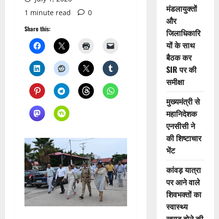
मंडलायुक्तों
1 minute read
0
और
Share this:
जिलाधिकारि
यों के साथ
बैठक कर
SIR पर की
समीक्षा
मुख्यमंत्री से
महानिदेशक
एनसीसी ने
की शिष्टाचार
भेंट
कांवड़ यात्रा
पर आने वाले
शिवभक्तों का
स्वास्थ्य
खराब होने की