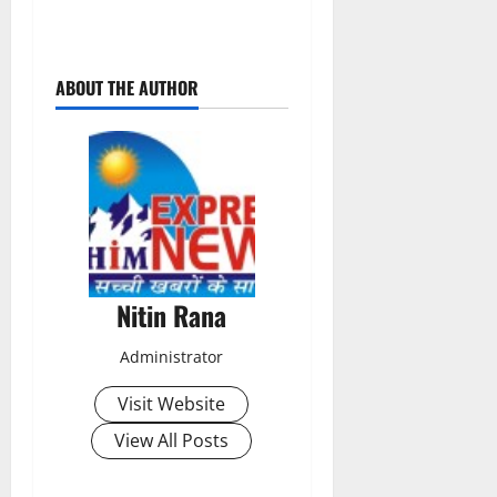
P
ABOUT THE AUTHOR
o
s
t
n
a
Nitin Rana
v
Administrator
i
Visit Website
g
View All Posts
a