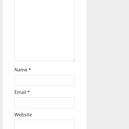
i
o
n
Name
*
Email
*
Website