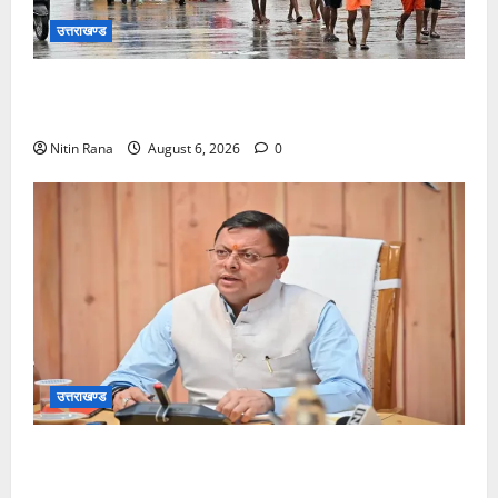
उत्तराखण्ड
कांवड़ मेले के आठवें दिन 39 लाख 15 हजार शिवभक्त पवित्र
गंगाजल लेकर अपने गंतव्य की ओर हुए रवाना
Nitin Rana
August 6, 2026
0
उत्तराखण्ड
मुख्यमंत्री ने प्रदान की विभिन्न विकास योजनाओं एवं निर्माण
कार्यों के लिए ₹1967 करोड़ की वित्तीय स्वीकृति