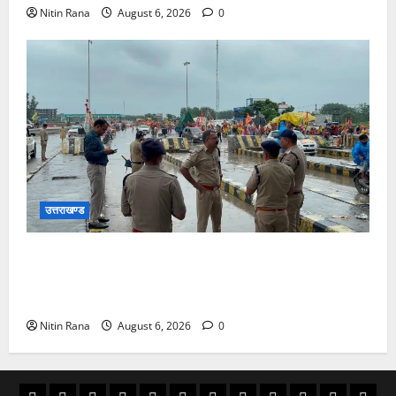
Nitin Rana
August 6, 2026
0
उत्तराखण्ड
कांवड़ यात्रा 2026 : भारी बारिश के बीच जिलाधिकारी एवं
एसएसपी द्वारा देहात क्षेत्र का भ्रमण, सुरक्षा व्यवस्थाओं का
लिया जायजा
Nitin Rana
August 6, 2026
0
अल्मोड़ा
उत्तराखण्ड
उधम
काशीपुर
चमोली
चम्पावत
टिहरी
देहरादून
पिथौरागढ़
पौड़ी
बागेश्वर
रूद्रपु