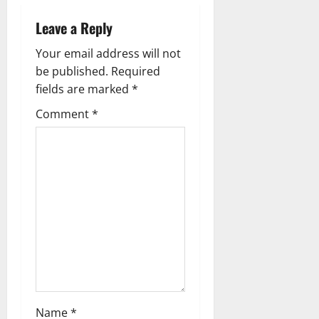
v
i
Leave a Reply
g
Your email address will not
be published.
Required
a
fields are marked
*
t
Comment
*
i
o
n
Name
*