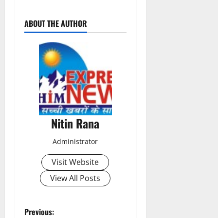
P
ABOUT THE AUTHOR
o
s
t
n
a
Nitin Rana
v
Administrator
i
Visit Website
g
View All Posts
a
t
P
Previous: