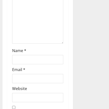
i
o
n
Name
*
Email
*
Website