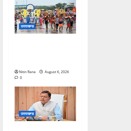
उत्तराखण्ड
कांवड़ मेले के आठवें दिन 39 लाख
15 हजार शिवभक्त पवित्र
गंगाजल लेकर अपने गंतव्य की
ओर हुए रवाना
Nitin Rana
August 6, 2026
0
उत्तराखण्ड
मुख्यमंत्री ने प्रदान की विभिन्न