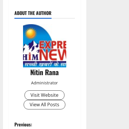
P
ABOUT THE AUTHOR
o
s
t
n
a
Nitin Rana
v
Administrator
i
Visit Website
g
View All Posts
a
t
P
Previous: