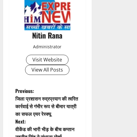
t
n
a
Nitin Rana
v
Administrator
i
Visit Website
g
View All Posts
a
t
P
Previous:
जिला प्रशासन रुद्रप्रयाग की त्वरित
i
o
कार्रवाई से गंभीर रूप से बीमार यात्री
का सफल एयर रेस्क्यू
o
s
Next:
n
t
वीकेंड की भारी भीड़ के बीच कप्तान
नवनीत सिंह ने संभाला मोर्चा