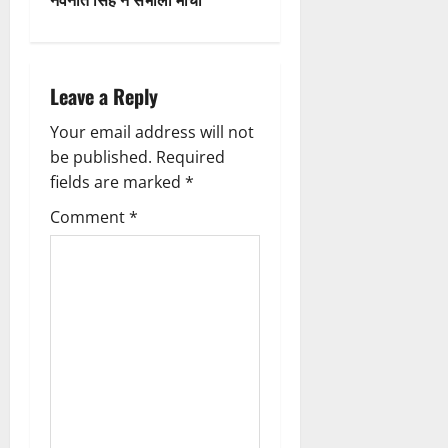
n
a
Leave a Reply
v
Your email address will not
i
be published.
Required
g
fields are marked
*
Comment
*
a
t
i
o
n