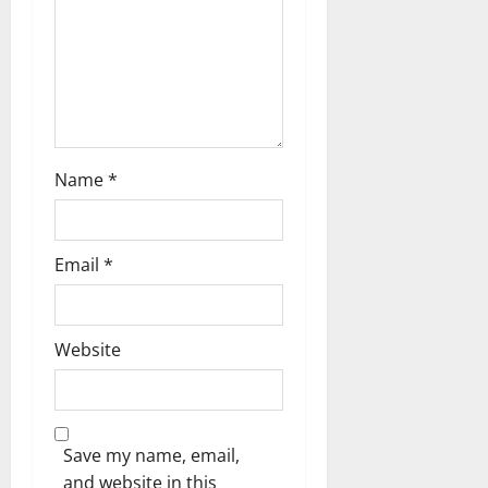
o
n
Name
*
Email
*
Website
Save my name, email,
and website in this