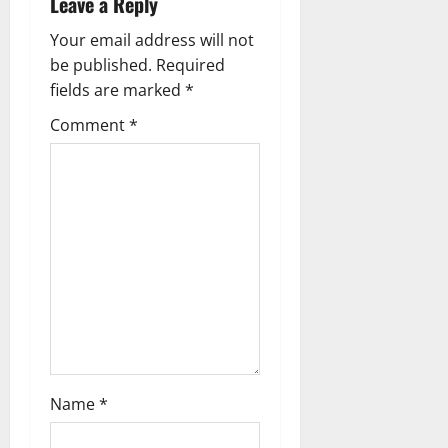
g
Leave a Reply
a
Your email address will not
be published.
Required
t
fields are marked
*
i
Comment
*
o
n
Name
*