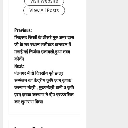
Visit Website
g
View All Posts
a
t
P
Previous:
स्क्रिप्ट सिखों के तीसरे गुरु अमर दास
i
o
जी के तप स्थान सतीघाट कनखल में
मनाई गई निर्जला एकादशी,हुआ शबद
o
s
कीर्तन
n
t
Next:
पंतनगर में दो दिवसीय पूर्व छात्र
n
सम्मेलन का केंद्रीय कृषि एवम् कृषक
कल्याण मंत्री , मुख्यमंत्री धामी व कृषि
a
एवम् कृषक कल्याण ने दीप प्रज्ज्वलित
v
कर शुभारम्भ किया
i