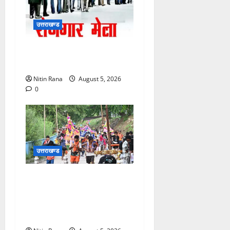
उत्तराखण्ड
11 अगस्त को देहरादून में रोजगार
मेला, 559 पदों पर होगा चयन
Nitin Rana
August 5, 2026
0
उत्तराखण्ड
आज दिनांक 05-08-26 को समय
साय 1800 बजे तक 37 लाख 30
हजार शिव भक्त जल लेकर अपने
गंतव्य को प्रस्थान कर चुके