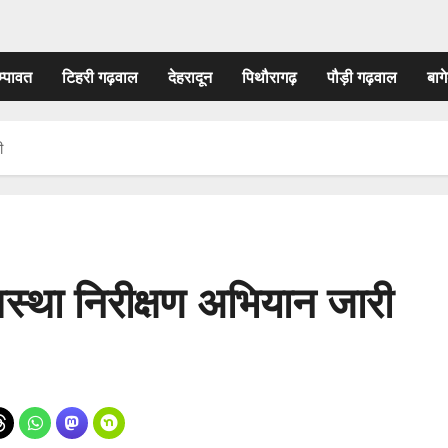
म्पावत
टिहरी गढ़वाल
देहरादून
पिथौरागढ़
पौड़ी गढ़वाल
बागे
ी
यवस्था निरीक्षण अभियान जारी