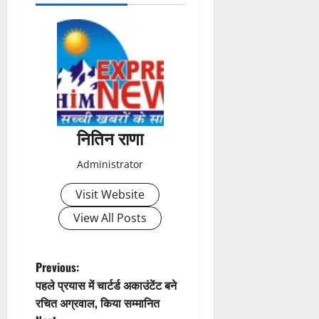
o
s
t
n
a
नितिन राणा
v
Administrator
i
Visit Website
g
View All Posts
a
t
P
Previous:
पहले प्रयास में चार्टर्ड अकाउंटेंट बने
i
o
रचित अग्रवाल, किया सम्मानित