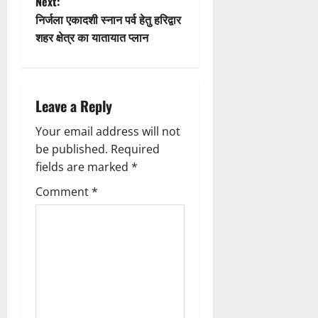
Next:
o
s
निर्जला एकादशी स्नान पर्व हेतु हरिद्वार
n
t
शहर क्षेत्र का यातायात प्लान
n
a
Leave a Reply
v
Your email address will not
be published.
Required
i
fields are marked
*
g
Comment
*
a
t
i
o