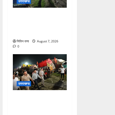
उत्तराखण्ड
कांवड़ यात्रियों के स्वागत के लिए
नारसन बॉर्डर प्रवेश द्वार से
राष्ट्रीय राजमार्ग पर लगाई गई
रंगीन एलईडी लाइटें
नितिन राणा
August 7, 2026
0
उत्तराखण्ड
जिलाधिकारी एवं वरिष्ठ पुलिस
अधीक्षक डाक कांवड़ की
व्यवस्थाओं एवं सुरक्षा का जायजा