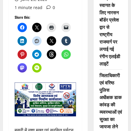
स्वागत के
1 minute read
0
लिए नारसन
Share this:
बॉर्डर प्रवेश
द्वार से
राष्ट्रीय
राजमार्ग पर
लगाई गई
रंगीन एलईडी
लाइटें
जिलाधिकारी
एवं वरिष्ठ
पुलिस
अधीक्षक डाक
कांवड़ की
व्यवस्थाओं एवं
सुरक्षा का
जायजा लेने
मसूरी में नशा मुक्त एवं सुरक्षित पर्यटन