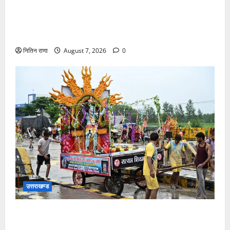
संजय पुल के पास सीढ़ियों से फिसलने की वजह से ग्राम
अलीपुर शामली उत्तर प्रदेश निवासी आर्यन कुमार के सर पर
गहरी चोट आ गई
नितिन राणा
August 7, 2026
0
उत्तराखण्ड
दिनांक 07-08-26 को समय साय 1800 बजे तक 44 लाख 38
हजार शिव भक्त जल लेकर अपने गंतव्य को प्रस्थान कर चुके