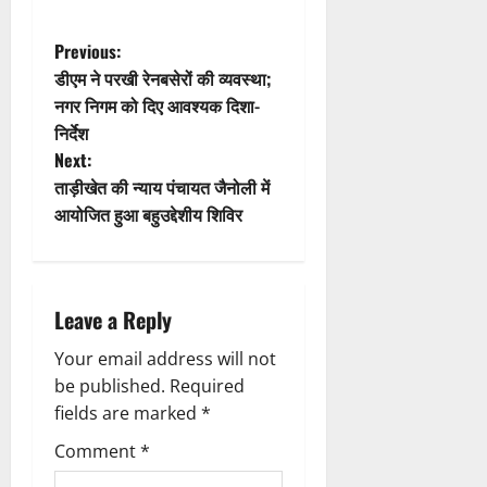
a
t
P
Previous:
डीएम ने परखी रेनबसेरों की व्यवस्था;
i
o
नगर निगम को दिए आवश्यक दिशा-
निर्देश
o
s
Next:
n
t
ताड़ीखेत की न्याय पंचायत जैनोली में
आयोजित हुआ बहुउद्देशीय शिविर
n
a
Leave a Reply
v
Your email address will not
i
be published.
Required
g
fields are marked
*
Comment
*
a