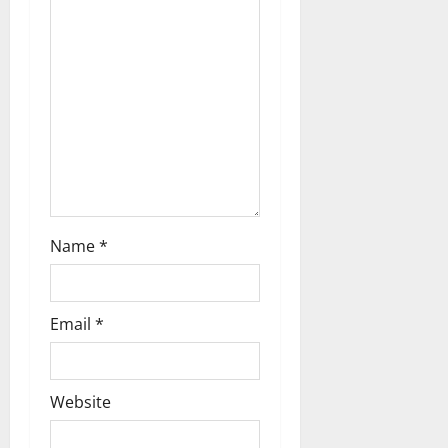
t
i
o
n
Name
*
Email
*
Website