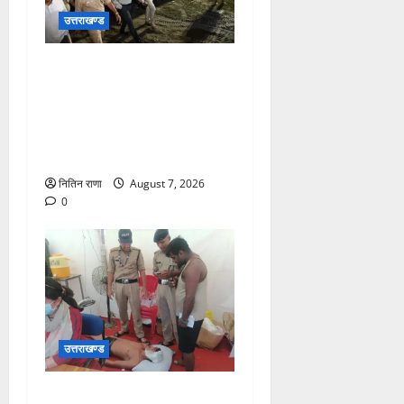
उत्तराखण्ड
जिलाधिकारी एवं वरिष्ठ पुलिस
अधीक्षक डाक कांवड़ की
व्यवस्थाओं एवं सुरक्षा का जायजा
लेने बैरागी कैंप पार्किंग स्थल जीरो
ग्राउंड पर देर रात्रि पहुंचे
नितिन राणा
August 7, 2026
0
उत्तराखण्ड
संजय पुल के पास सीढ़ियों से