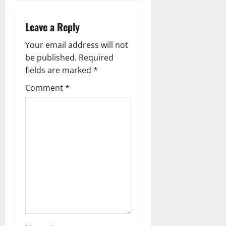
n
a
Leave a Reply
v
Your email address will not
be published.
Required
i
fields are marked
*
g
Comment
*
a
t
i
o
n