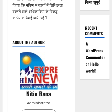
किया सुपुर्द
किया कि भविष्य में कार्यों में शिथिलता
बरतने वाले अधिकारियों के विरुद्ध
कठोर कार्रवाई जारी रहेगी।
RECENT
P
COMMENTS
ABOUT THE AUTHOR
A
o
WordPress
s
Commenter
on
Hello
t
world!
n
a
Nitin Rana
v
Administrator
i