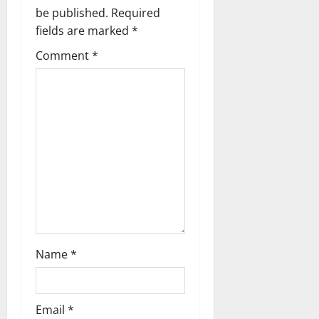
g
be published.
Required
a
fields are marked
*
t
Comment
*
i
o
n
Name
*
Email
*