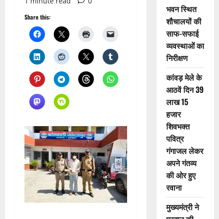
1 minute read
0
भवन स्थित
Share this:
शौचालयों की
साफ-सफाई
व्यवस्थाओं का
निरीक्षण
कांवड़ मेले के
आठवें दिन 39
लाख 15
हजार
शिवभक्त
पवित्र
गंगाजल लेकर
अपने गंतव्य
की ओर हुए
रवाना
मुख्यमंत्री ने