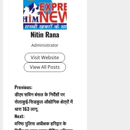
t
n
a
Nitin Rana
v
Administrator
i
Visit Website
g
View All Posts
a
t
P
Previous:
डीएम सविन बंसल के निर्देशों पर
i
o
सेलाकुई-सिडकुल औद्योगिक क्षेत्रों में
धारा 163 लागू
o
s
Next:
n
t
वरिष्ठ पुलिस अधीक्षक हरिद्वार के