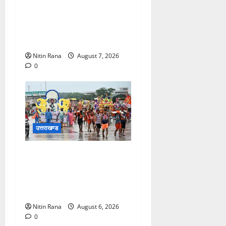
मुख्य विकास अधिकारी ने किया
विकास भवन स्थित शौचालयों की
साफ-सफाई व्यवस्थाओं का
निरीक्षण
Nitin Rana
August 7, 2026
0
उत्तराखण्ड
कांवड़ मेले के आठवें दिन 39 लाख
15 हजार शिवभक्त पवित्र
गंगाजल लेकर अपने गंतव्य की
ओर हुए रवाना
Nitin Rana
August 6, 2026
0