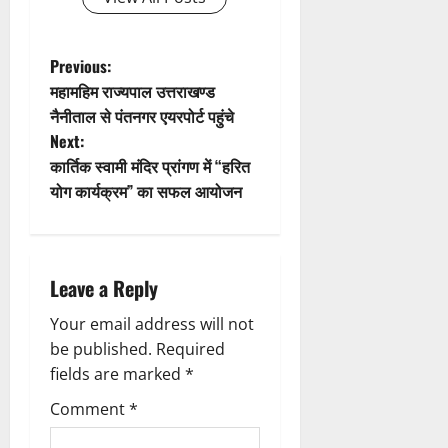
a
t
P
Previous:
महामहिम राज्यपाल उत्तराखण्ड
i
o
नैनीताल से पंतनगर एयरपोर्ट पहुंचे
Next:
o
s
कार्तिक स्वामी मंदिर प्रांगण में “हरित
n
t
योग कार्यक्रम” का सफल आयोजन
n
a
Leave a Reply
v
Your email address will not
be published.
Required
i
fields are marked
*
g
Comment
*