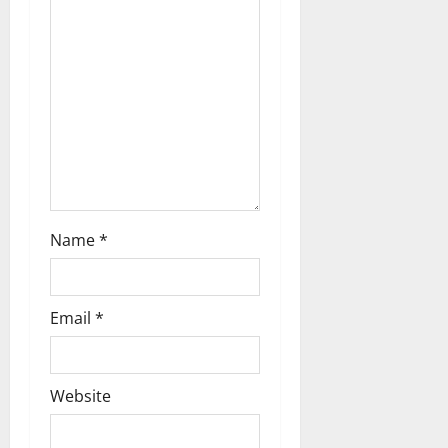
a
t
i
o
n
Name
*
Email
*
Website