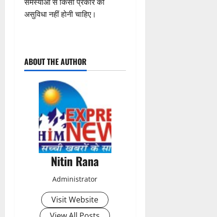
समस्याओं से किसी प्रकार की
असुविधा नहीं होनी चाहिए।
P
ABOUT THE AUTHOR
o
s
t
n
a
Nitin Rana
v
Administrator
i
Visit Website
g
View All Posts