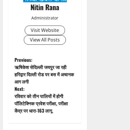
a
Nitin Rana
v
Administrator
i
Visit Website
g
View All Posts
a
t
P
Previous:
ऋषिकेश सेदिल्ली जयपुर जा रही
i
o
हरिद्वार दिल्ली रोड पर बस में अचानक
आग लगी
o
s
Next:
n
t
रविवार को तीन पालियों में होगी
पॉलिटेक्निक प्रवेश परीक्षा, परीक्षा
n
केंद्र पर धारा-163 लागू
a