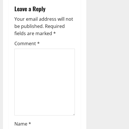
v
Leave a Reply
i
Your email address will not
g
be published.
Required
fields are marked
*
a
Comment
*
t
i
o
n
Name
*