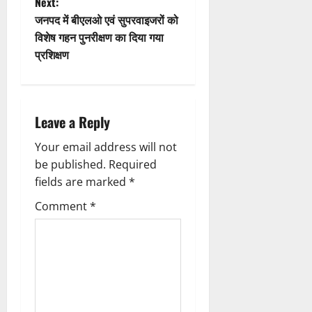
Next:
n
t
जनपद में बीएलओ एवं सुपरवाइजरों को
विशेष गहन पुनरीक्षण का दिया गया
n
प्रशिक्षण
a
v
Leave a Reply
i
Your email address will not
g
be published.
Required
fields are marked
*
a
Comment
*
t
i
o