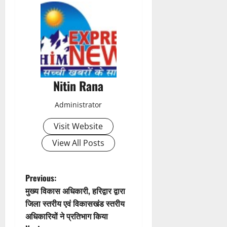
s
t
n
a
Nitin Rana
v
Administrator
i
Visit Website
g
View All Posts
a
t
P
Previous:
मुख्य विकास अधिकारी, हरिद्वार द्वारा
i
o
जिला स्तरीय एवं विकासखंड स्तरीय
अधिकारियों ने प्रतिभाग किया
o
s