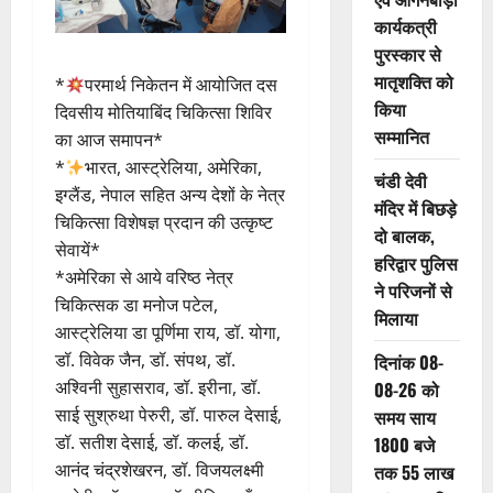
कार्यकत्री
पुरस्कार से
मातृशक्ति को
*
परमार्थ निकेतन में आयोजित दस
किया
दिवसीय मोतियाबिंद चिकित्सा शिविर
सम्मानित
का आज समापन*
*
भारत, आस्ट्रेलिया, अमेरिका,
चंडी देवी
इग्लैंड, नेपाल सहित अन्य देशों के नेत्र
मंदिर में बिछड़े
चिकित्सा विशेषज्ञ प्रदान की उत्कृष्ट
दो बालक,
सेवायें*
हरिद्वार पुलिस
*अमेरिका से आये वरिष्ठ नेत्र
ने परिजनों से
चिकित्सक डा मनोज पटेल,
मिलाया
आस्ट्रेलिया डा पूर्णिमा राय, डॉ. योगा,
डॉ. विवेक जैन, डॉ. संपथ, डॉ.
दिनांक 08-
अश्विनी सुहासराव, डॉ. इरीना, डॉ.
08-26 को
साई सुश्रुथा पेरुरी, डॉ. पारुल देसाई,
समय साय
डॉ. सतीश देसाई, डॉ. कलई, डॉ.
1800 बजे
आनंद चंद्रशेखरन, डॉ. विजयलक्ष्मी
तक 55 लाख