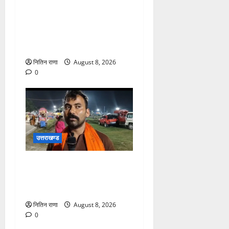
कांवड़ यात्रा अंतिम चरण में,
लाखों की संख्या में शिवभक्त डाक
कांवड़िया पवित्र गंगा जल लेने
हरिद्वार पहुंच रहे
नितिन राणा
August 8, 2026
0
उत्तराखण्ड
कांवड़ यात्रा में उमड़ा आस्था का
सैलाब, व्यवस्थाओं से श्रद्धालु
खुश
नितिन राणा
August 8, 2026
0