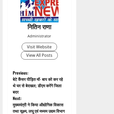
n
a
नितिन राणा
v
Administrator
i
Visit Website
g
View All Posts
a
t
P
Previous:
बेटे कैंसर पीड़ित मॉ- बाप को कर रहे
i
o
थे घर से बेदखल; डीएम करेंगे जिला
बदर
o
s
Next:
n
t
मुख्यमंत्री ने किया औद्योगिक विकास
तथा सूक्ष्म, लघु एवं मध्यम उद्यम विभाग