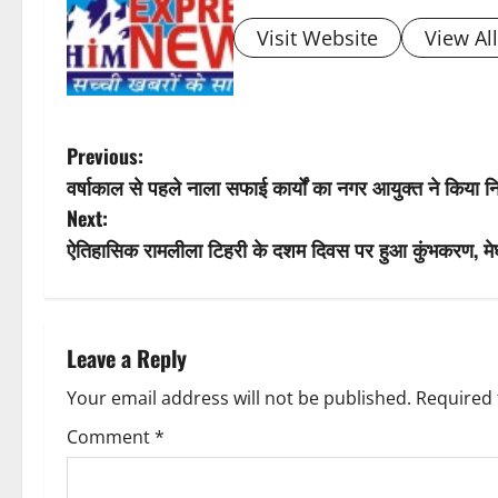
n
Visit Website
View Al
a
v
P
Previous:
i
वर्षाकाल से पहले नाला सफाई कार्यों का नगर आयुक्त ने किया नि
o
Next:
g
s
ऐतिहासिक रामलीला टिहरी के दशम दिवस पर हुआ कुंभकरण, मेघ
a
t
t
n
Leave a Reply
i
a
Your email address will not be published.
Required 
o
v
Comment
*
n
i