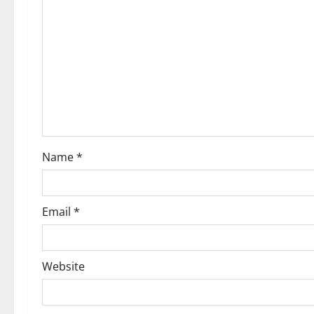
g
a
t
i
o
Name
*
n
Email
*
Website