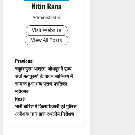
Nitin Rana
v
Administrator
i
Visit Website
g
View All Posts
a
t
P
Previous:
रघुवंशपुरम आश्रम, जोधपुर में पूज्य
i
o
संतों महापुरुषों के पावन सान्निध्य में
सम्पन्न हुआ भव्य प्राण-प्रतिष्ठा
o
s
महोत्सव
n
t
Next:
भारी बारिश में ज़िलाधिकारी एवं पुलिस
n
अधीक्षक नगर द्वारा स्थलीय निरीक्षण
a