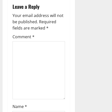
v
Leave a Reply
i
Your email address will not
g
be published.
Required
fields are marked
*
a
Comment
*
t
i
o
n
Name
*