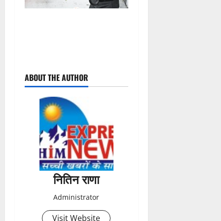
P
ABOUT THE AUTHOR
o
s
t
n
a
नितिन राणा
v
Administrator
i
Visit Website