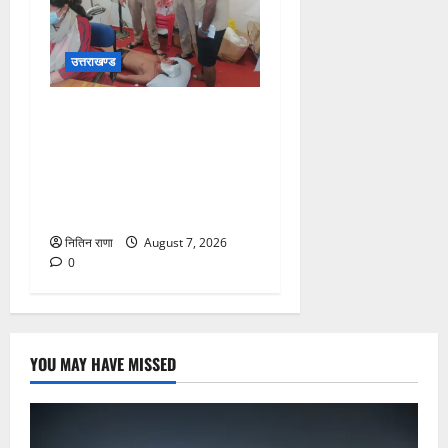
उत्तराखण्ड
संजय पुल के पास सीढ़ियों से
फिसलने की वजह से ग्राम
अलीपुर शामली उत्तर प्रदेश
निवासी आर्यन कुमार के सर पर
गहरी चोट आ गई
नितिन राणा
August 7, 2026
0
YOU MAY HAVE MISSED