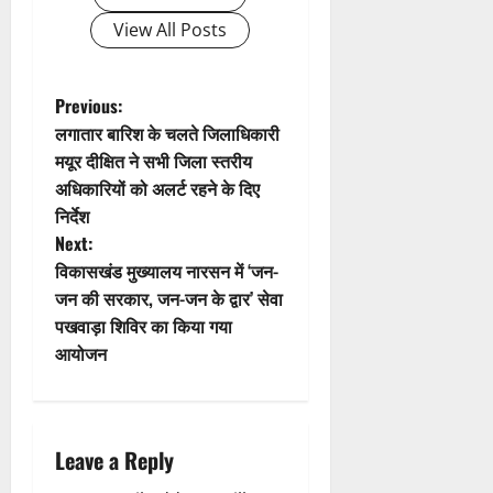
g
View All Posts
a
t
P
Previous:
लगातार बारिश के चलते जिलाधिकारी
i
o
मयूर दीक्षित ने सभी जिला स्तरीय
अधिकारियों को अलर्ट रहने के दिए
o
s
निर्देश
n
t
Next:
विकासखंड मुख्यालय नारसन में ‘जन-
n
जन की सरकार, जन-जन के द्वार’ सेवा
पखवाड़ा शिविर का किया गया
a
आयोजन
v
i
Leave a Reply
g