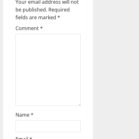
Your email address will not
a
be published.
Required
fields are marked
*
t
Comment
*
i
o
n
Name
*
Email
*