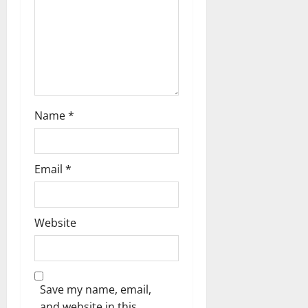
o
n
Name
*
Email
*
Website
Save my name, email,
and website in this