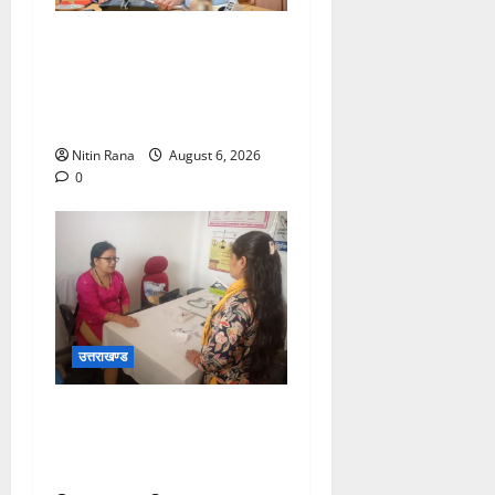
बनबसा रेलवे स्टेशन पर अब
रुकेगी अछनेरा-टनकपुर
एक्सप्रेस, रेल मंत्री ने दी
स्वीकृति
Nitin Rana
August 6, 2026
0
उत्तराखण्ड
चिकित्सा इकाईयों का किया
निरीक्षण, लिया व्यवस्थाओं का
जायजा