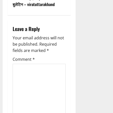
n
t
बुलेटिन – viratuttarakhand
n
a
Leave a Reply
v
Your email address will not
be published.
Required
i
fields are marked
*
g
Comment
*
a
t
i
o
n