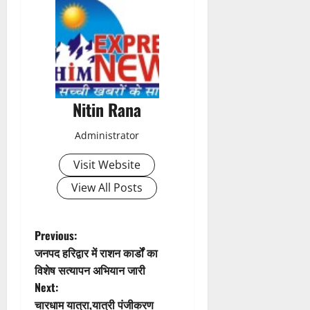
s
t
n
a
Nitin Rana
v
Administrator
i
Visit Website
g
View All Posts
a
t
P
Previous:
जनपद हरिद्वार में राशन कार्डों का
i
o
विशेष सत्यापन अभियान जारी
Next:
o
s
चारधाम यात्रा,यात्री पंजीकरण