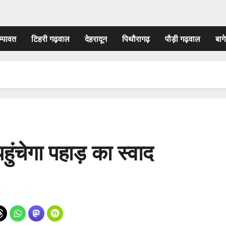
म्पावत
टिहरी गढ़वाल
देहरादून
पिथौरागढ़
पौड़ी गढ़वाल
बागे
पहुंचेगा पहाड़ का स्वाद