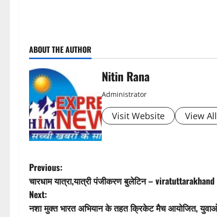
P
ABOUT THE AUTHOR
o
s
Nitin Rana
t
Administrator
n
Visit Website
View Al
a
v
P
Previous:
i
चारधाम यात्रा,यात्री पंजीकरण बुलेटिन – viratuttarakhand
o
Next:
g
s
नशा मुक्त भारत अभियान के तहत क्रिकेट मैच आयोजित, युवाओ