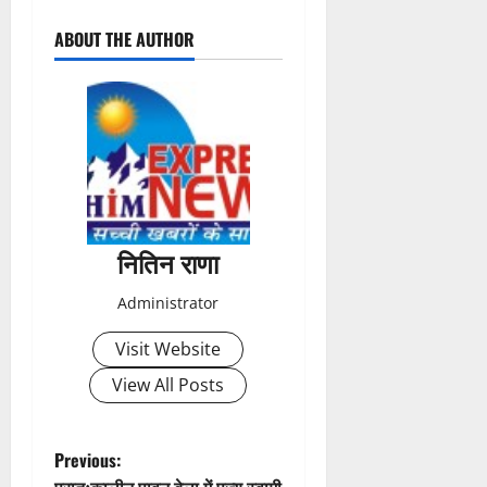
P
ABOUT THE AUTHOR
o
s
t
n
a
नितिन राणा
v
Administrator
i
Visit Website
g
View All Posts
a
t
P
Previous: