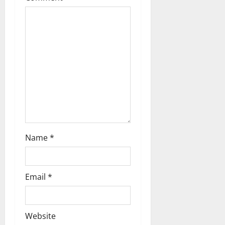
o
n
Name
*
Email
*
Website