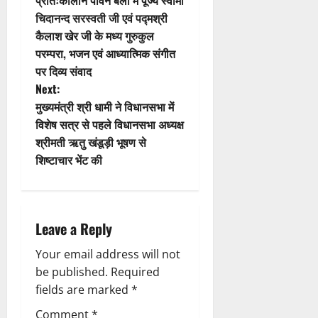
प्रातःकालीन पावन बेला में पूज्य स्वामी
i
o
चिदानन्द सरस्वती जी एवं पद्मश्री
कैलाश खेर जी के मध्य गुरुकुल
o
s
परम्परा, भजन एवं आध्यात्मिक संगीत
n
t
पर दिव्य संवाद
Next:
n
मुख्यमंत्री श्री धामी ने विधानसभा में
विशेष सत्र से पहले विधानसभा अध्यक्ष
a
श्रीमती ऋतु खंडूड़ी भूषण से
v
शिष्टाचार भेंट की
i
g
Leave a Reply
a
Your email address will not
be published.
Required
t
fields are marked
*
i
Comment
*