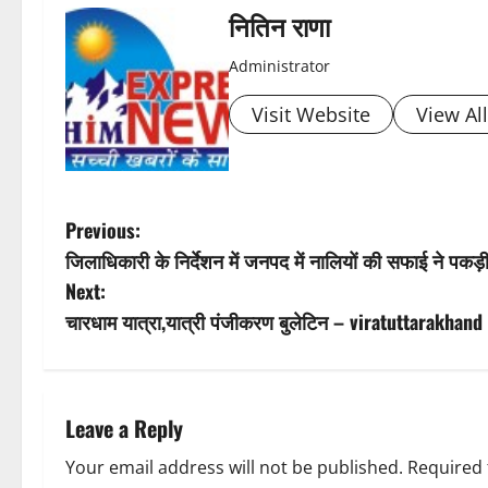
s
नितिन राणा
t
Administrator
n
Visit Website
View Al
a
v
P
Previous:
i
जिलाधिकारी के निर्देशन में जनपद में नालियों की सफाई ने पकड़ी
o
Next:
g
s
चारधाम यात्रा,यात्री पंजीकरण बुलेटिन – viratuttarakhand
a
t
t
n
Leave a Reply
i
a
Your email address will not be published.
Required 
o