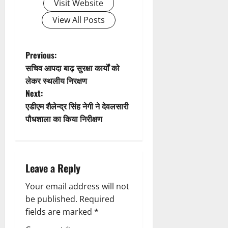
Visit Website
g
View All Posts
a
t
P
Previous:
सचिव आपदा बाढ़ सुरक्षा कार्यों को
i
o
लेकर स्थलीय निरक्षण
Next:
o
s
एडीएम शैलेन्द्र सिंह नेगी ने देवलसारी
n
t
पौधशाला का किया निरीक्षण
n
a
Leave a Reply
v
Your email address will not
be published.
Required
i
fields are marked
*