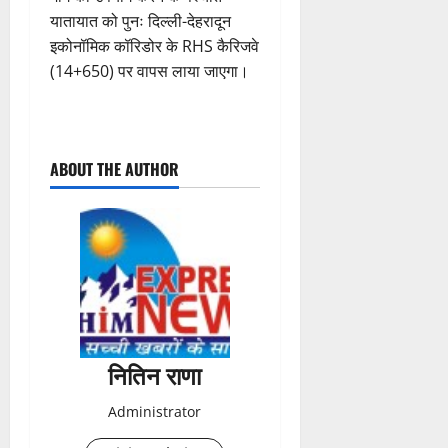
यातायात को पुनः दिल्ली-देहरादून
इकोनॉमिक कॉरिडोर के RHS कैरिजवे
(14+650) पर वापस लाया जाएगा।
P
ABOUT THE AUTHOR
o
s
t
n
a
नितिन राणा
v
Administrator
i