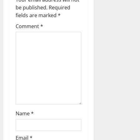
g
be published.
Required
a
fields are marked
*
t
Comment
*
i
o
n
Name
*
Email
*