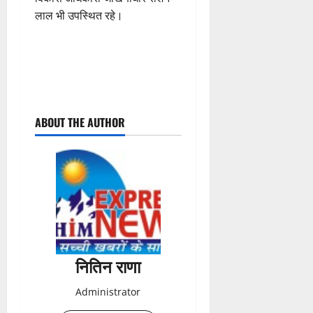
लाल भी उपस्थित रहे।
P
ABOUT THE AUTHOR
o
s
t
n
a
नितिन राणा
v
Administrator
i