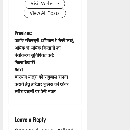
Visit Website
g
View All Posts
a
t
P
Previous:
फार्मर रजिस्ट्री अभियान में तेजी लाएं,
i
o
अधिक से अधिक किसानों का
पंजीकरण सुनिश्चित करें:
o
s
जिलाधिकारी
n
t
Next:
चारधाम यात्रा को सकुशल संपन्न
n
कराने हेतु हरिद्वार पुलिस की ओवर
स्पीड वाहनों पर पैनी नजर
a
v
i
Leave a Reply
Your email address will not