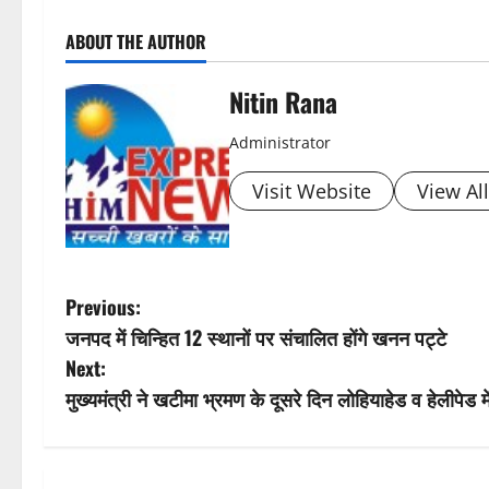
P
ABOUT THE AUTHOR
o
s
Nitin Rana
t
Administrator
n
Visit Website
View Al
a
v
P
Previous:
i
जनपद में चिन्हित 12 स्थानों पर संचालित होंगे खनन पट्टे
o
Next:
g
s
मुख्यमंत्री ने खटीमा भ्रमण के दूसरे दिन लोहियाहेड व हेलीपे
a
t
t