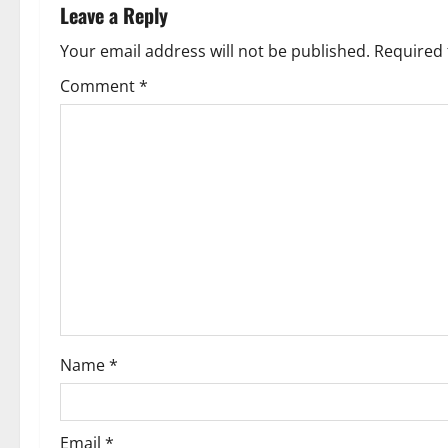
n
Leave a Reply
i
a
Your email address will not be published.
Required 
o
v
Comment
*
n
i
g
a
t
i
o
Name
*
n
Email
*