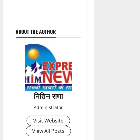
P
ABOUT THE AUTHOR
o
s
t
n
a
नितिन राणा
v
Administrator
i
Visit Website
g
View All Posts