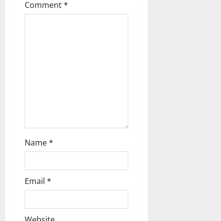
t
Comment
*
i
o
n
Name
*
Email
*
Website