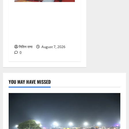
संजय पुल के पास सीढ़ियों से
फिसलने की वजह से ग्राम
अलीपुर शामली उत्तर प्रदेश
निवासी आर्यन कुमार के सर पर
गहरी चोट आ गई
नितिन राणा
August 7, 2026
0
YOU MAY HAVE MISSED