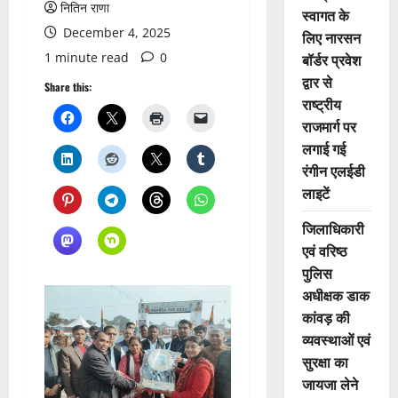
नितिन राणा
स्वागत के
December 4, 2025
लिए नारसन
1 minute read
0
बॉर्डर प्रवेश
द्वार से
Share this:
राष्ट्रीय
राजमार्ग पर
लगाई गई
रंगीन एलईडी
लाइटें
जिलाधिकारी
एवं वरिष्ठ
पुलिस
अधीक्षक डाक
कांवड़ की
व्यवस्थाओं एवं
सुरक्षा का
जायजा लेने