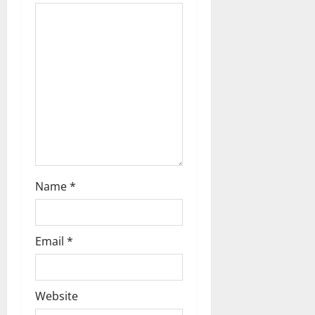
a
t
i
o
n
Name
*
Email
*
Website