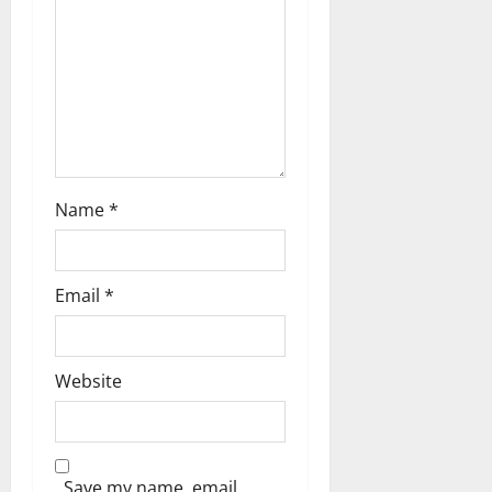
o
n
Name
*
Email
*
Website
Save my name, email,