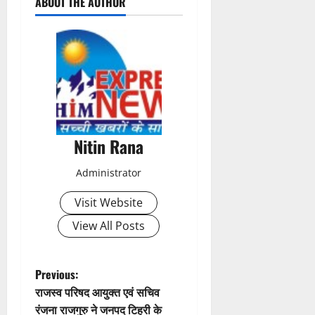
ABOUT THE AUTHOR
o
s
t
n
a
Nitin Rana
v
Administrator
i
Visit Website
g
View All Posts
a
t
P
Previous:
राजस्व परिषद आयुक्त एवं सचिव
i
o
रंजना राजगुरु ने जनपद टिहरी के