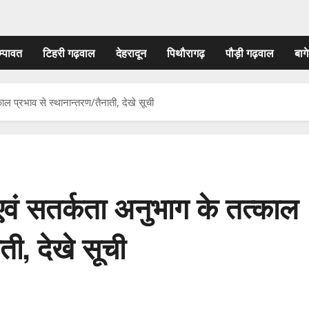
म्पावत
टिहरी गढ़वाल
देहरादून
पिथौरागढ़
पौड़ी गढ़वाल
बागे
ाल प्रभाव से स्थानान्तरण/तैनाती, देखे सूची
एवं सतर्कता अनुभाग के तत्काल
ती, देखे सूची