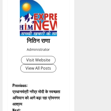
s
t
n
a
नितिन राणा
v
Administrator
i
Visit Website
g
View All Posts
a
t
P
Previous:
प्रधानमंत्री नरेंद्र मोदी के स्वच्छता
i
o
अभियान को आगे बढ़ा रहा प्रेमनगर
आश्रम
o
s
Next: