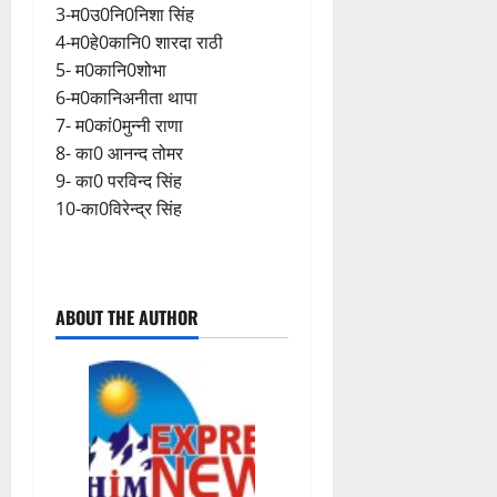
3-म0उ0नि0निशा सिंह
4-म0हे0कानि0 शारदा राठी
5- म0कानि0शोभा
6-म0कानिअनीता थापा
7- म0कां0मुन्नी राणा
8- का0 आनन्द तोमर
9- का0 परविन्द सिंह
10-का0विरेन्द्र सिंह
P
ABOUT THE AUTHOR
o
s
t
n