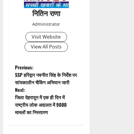
a
नितिन राणा
v
Administrator
i
Visit Website
g
View All Posts
a
t
P
Previous:
SSP हरिद्वार नवनीत सिंह के निर्देश पर
i
o
सांयकालीन चैकिंग अभियान जारी
Next:
o
s
जिला देहरादून में एक ही दिन में
n
t
राष्ट्रीय लोक अदालत में 9080
मामलों का निस्तारण
n
a