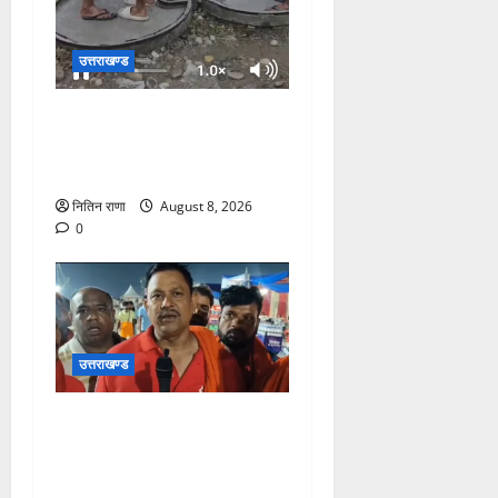
उत्तराखण्ड
दक्षदीप, गौरी शंकर से लेकर बैरागी
कैंप व लालजीवाला तक कांवड़ियों
के लिए पर्याप्त पेयजल व्यवस्था
नितिन राणा
August 8, 2026
0
उत्तराखण्ड
कांवड़ यात्रा में उमड़ा आस्था का
सैलाब, व्यवस्थाओं से श्रद्धालु
खुश