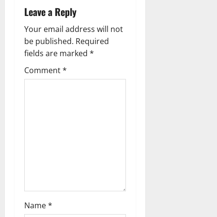
Leave a Reply
v
Your email address will not
i
be published.
Required
g
fields are marked
*
Comment
*
a
t
i
o
n
Name
*