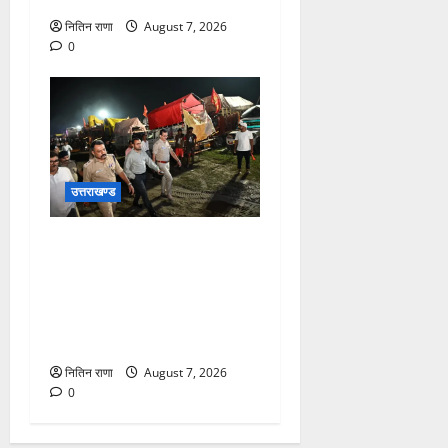
नितिन राणा
August 7, 2026
0
उत्तराखण्ड
जिलाधिकारी एवं वरिष्ठ पुलिस
अधीक्षक डाक कांवड़ की
व्यवस्थाओं एवं सुरक्षा का जायजा
लेने बैरागी कैंप पार्किंग स्थल जीरो
ग्राउंड पर देर रात्रि पहुंचे
नितिन राणा
August 7, 2026
0