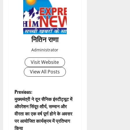
t
n
a
नितिन राणा
v
Administrator
i
Visit Website
g
View All Posts
a
t
P
Previous:
मुख्यमंत्री ने दून सैनिक इंस्टीट्यूट में
i
o
ऑपरेशन सिंदूर-शौर्य, सम्मान और
वीरता का एक वर्ष पूर्ण होने के अवसर
o
s
पर आयोजित कार्यक्रम में प्रतिभाग
किया