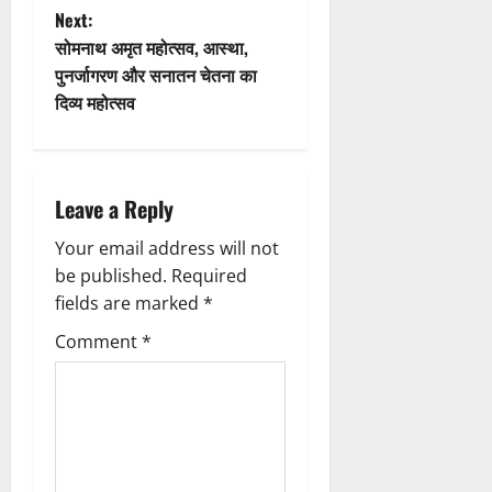
n
t
Next:
n
सोमनाथ अमृत महोत्सव, आस्था,
पुनर्जागरण और सनातन चेतना का
a
दिव्य महोत्सव
v
i
Leave a Reply
g
Your email address will not
a
be published.
Required
fields are marked
*
t
Comment
*
i
o
n