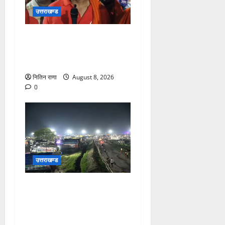
उत्तराखण्ड
कांवड़ यात्रा में उमड़ा आस्था का
सैलाब, व्यवस्थाओं से श्रद्धालु
खुश
नितिन राणा
August 8, 2026
0
उत्तराखण्ड
कांवड़ यात्रियों के स्वागत के लिए
नारसन बॉर्डर प्रवेश द्वार से
राष्ट्रीय राजमार्ग पर लगाई गई
रंगीन एलईडी लाइटें